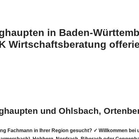
ghaupten in Baden-Württemb
 Wirtschaftsberatung offeri
rghaupten und Ohlsbach, Ortenb
rung Fachmann in Ihrer Region gesucht? ✓ Willkommen be
Harmersbach), Hohberg, Nordrach, Biberach oder Gengenbach