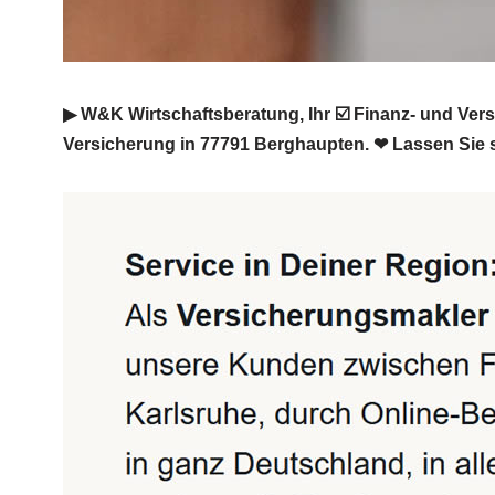
▶︎ W&K Wirtschaftsberatung, Ihr ☑️ Finanz- und Ve
Versicherung in 77791 Berghaupten. ❤ Lassen Sie 