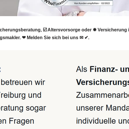
icherungsberatung, ☑️ Altersvorsorge oder ✹ Versicherung
ngsmakler. ❤ Melden Sie sich bei uns ✉ ✔.