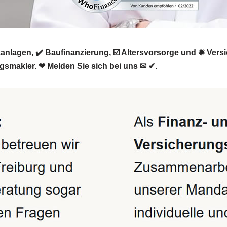
nlagen, ✔️ Baufinanzierung, ☑️ Altersvorsorge und ✹ Ver
ngsmakler. ❤ Melden Sie sich bei uns ✉ ✔.