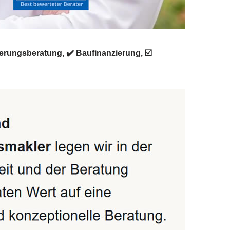
erungsberatung, ✔️ Baufinanzierung, ☑️