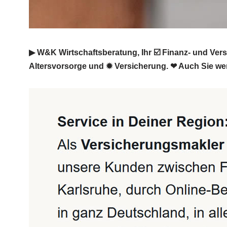
▶︎ W&K Wirtschaftsberatung, Ihr ☑️ Finanz- und Ve
Altersvorsorge und ✹ Versicherung. ❤ Auch Sie wer