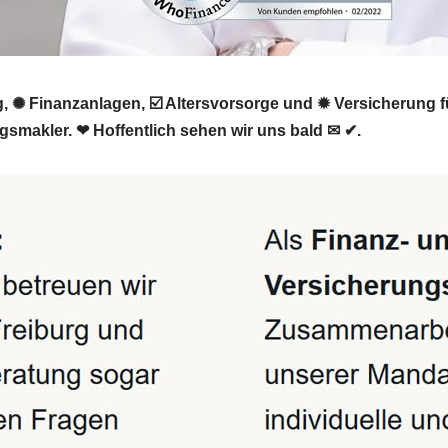
 ✺ Finanzanlagen, ☑️ Altersvorsorge und ✹ Versicherung f
ngsmakler. ❤ Hoffentlich sehen wir uns bald ✉ ✔.