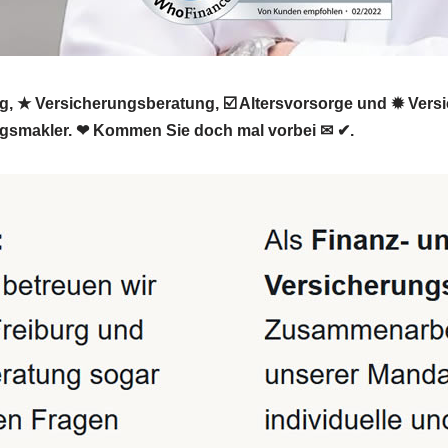
g, ★ Versicherungsberatung, ☑️ Altersvorsorge und ✹ Vers
ungsmakler. ❤ Kommen Sie doch mal vorbei ✉ ✔.