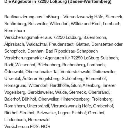
Die Angebote in 72290 Loßburg (Baden-Württemberg)
Baufinanzierung aus Loßburg – Vierundzwanzig Höfe, Sterneck,
Schömberg, Betzweiler, Wittendorf, Wälde und Rodt, Lombach,
Romishorn
Versicherungsmakler aus 72290 Loßburg, Baiersbronn,
Alpirsbach, Waldachtal, Freudenstadt, Glatten, Dornstetten oder
Schopfloch, Dornhan, Bad Rippoldsau-Schapbach
Versicherungsmakler Agenturen für 72290 Loßburg Sulzbach,
Rodt, Wiesenhof, Büchenberg, Buchenberg, Lombach,
Ödenwald, Oberschnaiter Tal, Vordersteinwald, Dottenweiler,
Ursental, Äußerer Vogelsberg, Schömberg, Blumenhof,
Romsgrund, Wittendorf, Hardthöfle, Stuhl, Altenburg, Innerer
Vogelsberg, Geroldsweiler, Wälde, Sterneck, Oberbrändi,
Baierhof, Bühlhof, Oberweiler, Hinterrötenberg, Trollenberg,
Romishorn, Unterbrändi, Vierundzwanzig Höfe, Grabenhof,
Birkhof, Struthof, Betzweiler, Lugen, Eichhof, Greuthof,
Lindenbuch, Herrenwald
Versicherung FDS, HOR