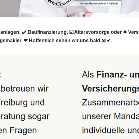
nlagen, ✔️ Baufinanzierung, ☑️ Altersvorsorge oder ✹ Ver
ngsmakler. ❤ Hoffentlich sehen wir uns bald ✉ ✔.