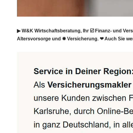
▶︎ W&K Wirtschaftsberatung, Ihr ☑️ Finanz- und Ve
Altersvorsorge und ✹ Versicherung. ❤ Auch Sie wer