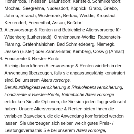
Hohenroda, Thiessen, Braunsdorf, Karlsfeld, Schmilkendorf,
Mochau, Seegrehna, Nudersdorf, Köpnick, Grabo, Griebo,
Jahmo, Straach, Wüstemark, Berkau, Weddin, Kropstädt,
Kerzendorf, Friedenthal, Assau, Boßdorf
Altersvorsorge & Renten und Betriebliche Altersvorsorge für
Wittenberg (Lutherstadt), Oranienbaum-Wörlitz, Rabenstein-
Fläming, Gräfenhainichen, Bad Schmiedeberg, Niemegk,
Jessen (Elster) oder Zahna-Elster, Kemberg, Coswig (Anhalt)
Fondsrente & Riester-Rente
Alleinig dann können Altersvorsorge & Renten wirklich in der
Anwendung überzeugen, falls sie anpassungsfähig konstruiert
sind. Bei unserem
Altersvorsorge,
Berufsunfähigkeitsversicherung & Risikolebensversicherung,
Fondsrente & Riester-Rente, Betriebliche Altersvorsorge
entdecken Sie alle Optionen, die Sie sich jeden Tag gewünscht
haben. Unsere Altersvorsorge & Renten bieten Ihnen die
variablen Bauweisen, die die Anwendung komfortabel werden
lassen. Sie überzeugen sich selber, welch gutes Preis- /
Leistungsverhältnis Sie bei unserem
Altersvorsorge,