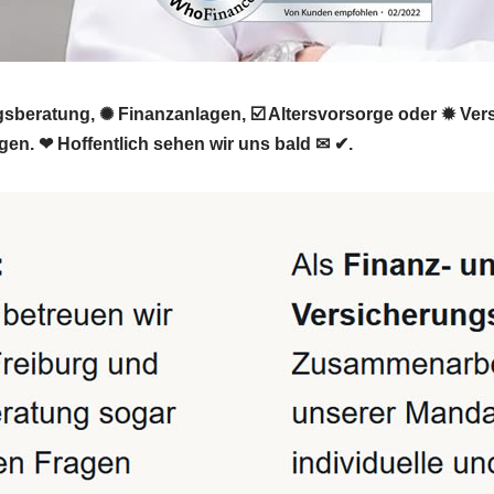
gsberatung, ✺ Finanzanlagen, ☑️ Altersvorsorge oder ✹ Ve
gen. ❤ Hoffentlich sehen wir uns bald ✉ ✔.