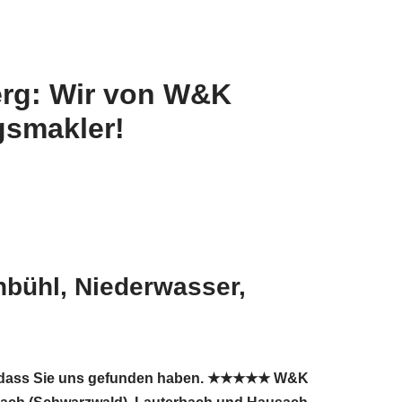
erg: Wir von W&K
gsmakler!
bühl, Niederwasser,
ehr, dass Sie uns gefunden haben. ★★★★★ W&K