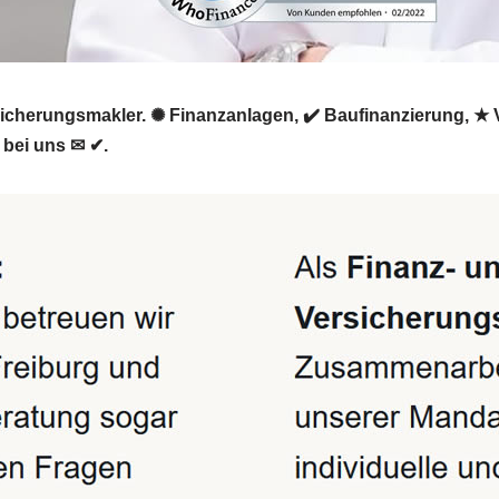
rsicherungsmakler. ✺ Finanzanlagen, ✔️ Baufinanzierung, ★
 bei uns ✉ ✔.