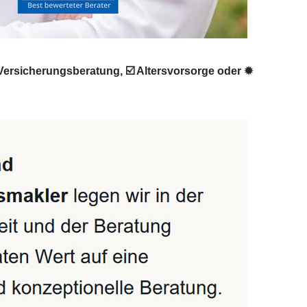
 Versicherungsberatung, ☑️ Altersvorsorge oder ✹