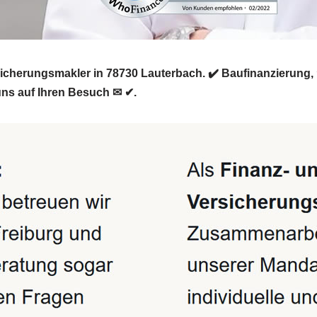
rsicherungsmakler in 78730 Lauterbach. ✔️ Baufinanzierung
uns auf Ihren Besuch ✉ ✔.