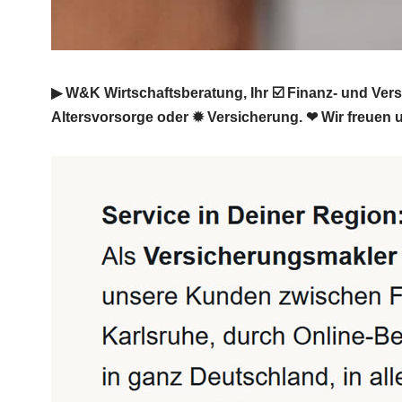
▶︎ W&K Wirtschaftsberatung, Ihr ☑️ Finanz- und Ve
Altersvorsorge oder ✹ Versicherung. ❤ Wir freuen 