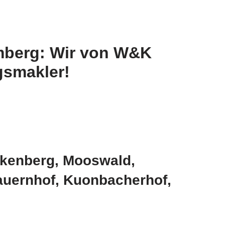
mberg: Wir von W&K
gsmakler!
ckenberg, Mooswald,
auernhof, Kuonbacherhof,