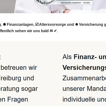
 ✺ Finanzanlagen, ☑️ Altersvorsorge und ✹ Versicherung ge
entlich sehen wir uns bald ✉ ✔.