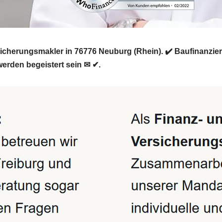
rsicherungsmakler in 76776 Neuburg (Rhein). ✔️ Baufinanzi
erden begeistert sein ✉ ✔.