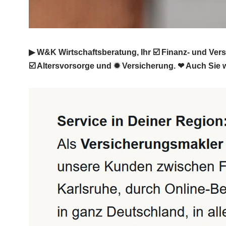
▶︎ W&K Wirtschaftsberatung, Ihr ☑️ Finanz- und Ve
☑️ Altersvorsorge und ✹ Versicherung. ❤ Auch Sie w